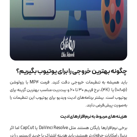
چگونه بهترین خروجی را برای یوتیوب بگیریم؟
باید همیشه به تنظیمات خروجی دقت کنید. فرمت MP4 با رزولوشن
(1080p) یا (4K)، نرخ فریم 30 تا 60 و بیت‌ریت مناسب بهترین گزینه برای
یوتیوب است. بیشتر برنامه‌های ادیت ویدیو برای یوتیوب این تنظیمات را
به‌صورت پیش‌فرض دارند.
هزینه‌های مربوط به نرم‌افزارهای ادیت
برخی نرم‌افزارها رایگان هستند مثل DaVinci Resolve یا CapCut اما اگر
دنبال امکانات حرفه‌ای‌تر هستید، باید هزینه اشتراک یا خرید لایسنس را در