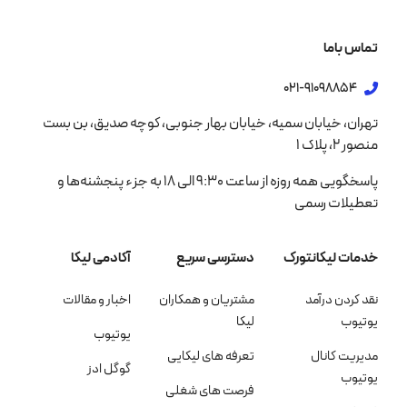
تماس باما
021-91098854
تهران، خیابان سمیه، خیابان بهار جنوبی، کوچه صدیق، بن بست
منصور 2، پلاک 1
پاسخگویی همه روزه از ساعت 9:30 الی 18 به جزء پنجشنه‌ها و
تعطیلات رسمی
خدمات لیکانتورک
دسترسی سریع
آکادمی لیکا
نقد کردن درآمد
مشتریان و همکاران
اخبار و مقالات
یوتیوب
لیکا
یوتیوب
مدیریت کانال
تعرفه های لیکایی
گوگل ادز
یوتیوب
فرصت های شغلی