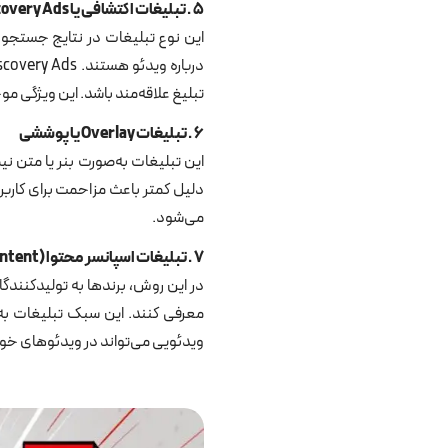
۵
.
تبلیغات اکتشافی یا
Discovery Ads
این نوع تبلیغات در نتایج جستجوی
تبلیغ علاقه‌مند باشد. این ویژگی موجب افزایش نرخ تعامل (t
۶
.
تبلیغات
Overlay
یا پوششی
دلیل کمتر باعث مزاحمت برای کاربر 
می‌شود.
۷
.
تبلیغات اسپانسر محتوا
(Sponsored Content)
در این روش، برندها به تولیدکنند
معرفی کنند. این سبک تبلیغات به د
ویدئویی می‌تواند در ویدئوهای خو