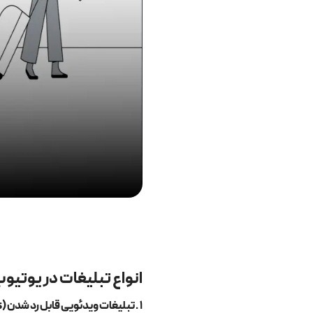
انواع تبلیغات در یوتیو
۱
.
تبلیغات ویدئویی قابل رد شدن
(Skippable Ads)