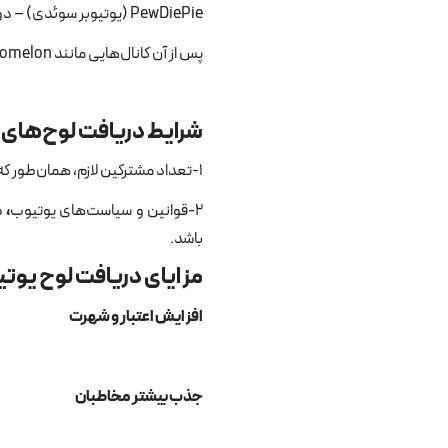
PewDiePie (یوتیوبر سوئدی) – دومین دریافت‌کننده این جایزه.
پس از آن کانال‌هایی مانند Cocomelon و SET India نیز موفق شدند این افتخار را کسب کنند.
شرایط دریافت لوح‌های 
1-تعداد مشترکین لازم، همان‌طور که گفتیم، هر لوح به یک حد نصاب خاص از مشترکین وابسته است.
2-قوانین و سیاست‌های یوتیوب
،
د
باشد.
مزایای دریافت لوح یوتی
افزایش اعتبار و شهرت
جذب بیشتر مخاطبان