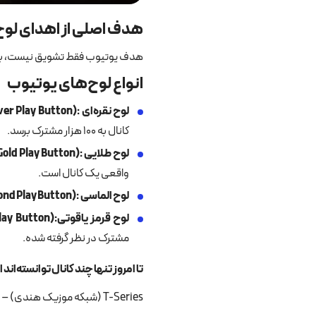
هدف اصلی از اهدای لو
هدف یوتیوب فقط تشویق نیست، بلکه 
انواع لوح‌های یوتیوب
لوح نقره‌ای
:(Silver Play Button)
کانال به ۱۰۰ هزار مشترک برسد.
لوح طلایی
:(Gold Play Button)
واقعی یک کانال است.
لوح الماسی
:(Diamond Play Button)
لوح قرمز یاقوتی
:(Red Diamond Play Button)
مشترک در نظر گرفته شده.
تا امروز تنها چند کانال توانسته‌اند 
T-Series (شبکه موزیک هندی) – نخستین کانالی که از ۱۰۰ میلیون مشترک گذشت.