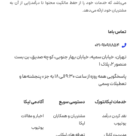
می‌باشد که خدمات خود را از حفظ مالکیت محتوا تا درآمدزایی از آن به
مشتریان خود ارائه می‌دهد.
تماس باما
021-91098854
تهران، خیابان سمیه، خیابان بهار جنوبی، کوچه صدیق، بن بست
منصور 2، پلاک 1
پاسخگویی همه روزه از ساعت 9:30 الی 18 به جزء پنجشنه‌ها و
تعطیلات رسمی
خدمات لیکانتورک
دسترسی سریع
آکادمی لیکا
نقد کردن درآمد
مشتریان و همکاران
اخبار و مقالات
یوتیوب
لیکا
یوتیوب
مدیریت کانال
تعرفه های لیکایی