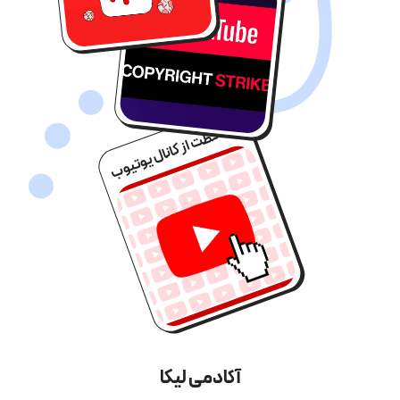
محافظت از کانال یوتیوب
آکادمی لیکا