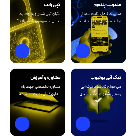
مدیریت پلتفرم
کپی رایت
مدیریت کامل اکانت شما از
نگران کپی شدن ویدیوهایت
تولید محتوای جذاب تا آنالیز
نباش! با سرویس Content ID،
عملکرد. ما مسئولیت
محتوای تو کاملاً امنه. هر
برنامه‌ریزی، انتشار و تعامل با
کپی‌ای شناسایی و متوقف
مخاطبان را بر عهده می‌گیریم
می‌شه تا درآمد و ترافیک
تا اکانت شما به صورت
دوباره به کانال خودت برگرده.
هدفمند رشد کند و شما از
جزئیات خسته‌کننده رها
شوید.
تیک آبی یوتیوب
مشاوره و آموزش
می‌خوای کانالت با تیک آبی
مشاوره تخصصی جهت راه
رسمی بشه و اعتماد بیشتری
اندازی کانال یوتیوب ، برنامه
جلب کنه؟ با سرویس دریافت
محتوایی با توجه به تخصص
تیک آبی یوتیوب، تمام مراحل
شما و کسب درآمد حرفه ای و
بررسی، ثبت درخواست و
آموزش کامل کسب درآمد از
پیگیری تا دریافت نشان تأیید
یوتیوب
رسمی توسط تیم ما انجام