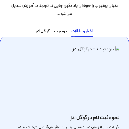
دنیای یوتیوب را حرفه‌ای یاد بگیر؛ جایی که تجربه به آموزش تبدیل
می‌شود.
اخبار و مقالات
یوتیوب
گوگل ادز
هر ۱۰۰۰ بازدید در یوتیوب چقدر درآمد دارد؟
نحوه فعال کردن AI Max در کمپین‌های سرچ
گوگل ادز چیست؟
بهترین شرکت گوگل ادز
هزینه هر کلیک گوگل ادز
نحوه ثبت نام در گوگل ادز
شرایط مانیتایز شدن یوتیوب
استراتژی نمایش ویدیوهای یوتیوب در اولین نتایج
جستجوی گوگل
اگر به دنبال افزایش دیده شدن برند و رشد فروش آنلاین خود هستید،