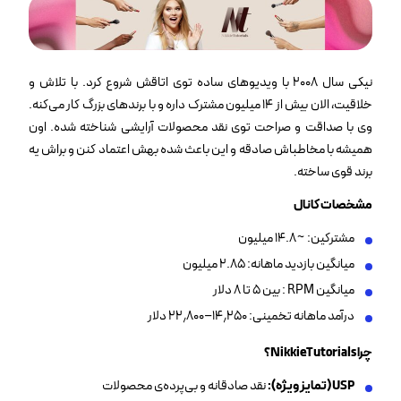
نیکی سال ۲۰۰۸ با ویدیوهای ساده توی اتاقش شروع کرد. با تلاش و
خلاقیت، الان بیش از ۱۴ میلیون مشترک داره و با برندهای بزرگ کار می‌کنه.
وی با صداقت و صراحت توی نقد محصولات آرایشی شناخته شده. اون
همیشه با مخاطباش صادقه و این باعث شده بهش اعتماد کنن و براش یه
برند قوی ساخته.
مشخصات کانال
مشترکین: ~۱۴.۸ میلیون
میانگین بازدید ماهانه: ۲.۸۵ میلیون
میانگین RPM : بین ۵ تا ۸ دلار
درآمد ماهانه تخمینی: ۱۴٫۲۵۰–۲۲٫۸۰۰ دلار
چرا
NikkieTutorials
؟
USP (
تمایز ویژه
):
نقد صادقانه و بی‌پرده‌ی محصولات