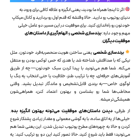
اگر تا اینجا همراه ما بودید، یعنی انگیزه‌ و علاقه‌ کافی برای ورود به
دنیای یوتیوب رو دارید. حالا وقتشه که قدم اول رو بردارید و کانال میکاپ
خودتون رو راه‌اندازی کنید. برای موفقیت در این مسیر، دو عامل خیلی
مهم وجود داره:
برندسازی شخصی
و
الهام‌گیری از داستان‌های
موفقیت دیگران
.
برندسازی شخصی
یعنی ساختن هویت منحصربه‌فرد خودتون. مثل
نیکی که با صداقتش شناخته شد یا هدی که حس لوکس بودن رو منتقل
می‌کنه. شما هم می‌تونید با پیدا کردن سبک خودتون—چه از طریق
آموزش‌های حرفه‌ای، چه با ترکیب طنز، خلاقیت یا حتی انتخاب یه رنگ یا
لوگوی خاص—به برندی قابل‌تشخیص و ماندگار تبدیل بشید. وقتی
مخاطب‌ها شما رو بشناسن و بهتون اعتماد کنن، همراهی‌شون
همیشگی‌تر میشه.
از طرفی،
دیدن داستان‌های موفقیت می‌تونه بهتون انگیزه بده
.
خیلی‌ها از یه اتاق ساده، با یه گوشی معمولی و مقدار زیادی پشتکار شروع
کردن و حالا به چهره‌های مطرح یوتیوب تبدیل شدن. این یعنی شما هم
می‌تونید؛ فقط باید شروع کنید.حالا تصور کنید این دو رو ترکیب کنید: یه