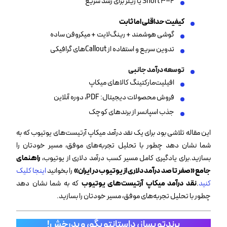
۲–۳ Short یا ریلز برای رشد سریع
کیفیت حداقلی اما ثابت
گوشی هوشمند + رینگ‌لایت + میکروفن ساده
تدوین سریع و استفاده از Calloutهای گرافیکی
توسعه درآمد جانبی
افیلیت‌مارکتینگ کالاهای میکاپ
فروش محصولات دیجیتال: PDF، دوره آنلاین
جذب اسپانسر از برندهای کوچک
این مقاله تلاشی بود برای یک نقد درآمد میکاپ آرتیست‌های یوتیوب که به
شما نشان دهد چطور با تحلیل تجربه‌های موفق، مسیر خودتان را
بسازید.برای یادگیری کامل مسیر کسب درآمد دلاری از یوتیوب،
راهنمای
جامع «صفر تا صد درآمد دلاری از یوتیوب در ایران»
را بخوانید
اینجا کلیک
کنید
.
نقد درآمد میکاپ آرتیست‌های یوتیوب
که به شما نشان دهد
چطور با تحلیل تجربه‌های موفق، مسیر خودتان را بسازید.
برندتو بساز، داستانتو بگو، و بدرخش!