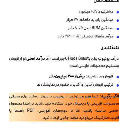
مشخصات کانال
مشترکین: ۴.۱۷ میلیون
میانگین بازدید ماهانه: ۲۷ هزار
میانگین RPM : بین ۵ تا ۸ دلار
درآمد ماهانه تخمینی: ۱۳۵–۲۱۶ دلار
نکتهٔ کلیدی
درآمد یوتیوب برای Huda Beauty ناچیز است؛ اما
درآمد اصلی
او از فروش
مستقیم محصولات آرایشی است.
فروش سالانه برند:
بیش از
۲۰۰
میلیون دلار
ترکیب فروش آنلاین و آفلاین، حضور در نمایشگاه‌ها
الگو بگیرید
:
شما هم می‌توانید از یوتیوب به‌عنوان بستری برای معرفی
محصولات فیزیکی یا دیجیتال خود استفاده کنید. شاید در ابتدا محصول
خاصی نداشته باشید، اما با دوره‌های آموزشی، PDF راهنما یا
افیلیت‌مارکتینگ می‌توانید درآمد جانبی ایجاد کنید.