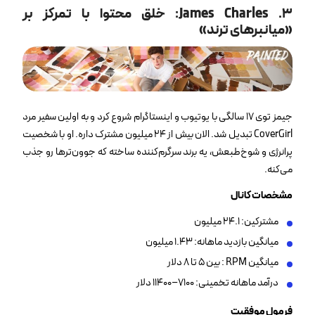
۳
. James Charles:
خلق محتوا با تمرکز بر
«میانبرهای ترند
»
جیمز توی ۱۷ سالگی با یوتیوب و اینستاگرام شروع کرد و به اولین سفیر مرد
CoverGirl تبدیل شد. الان بیش از ۲۴ میلیون مشترک داره. او با شخصیت
پرانرژی و شوخ‌طبعش، یه برند سرگرم‌کننده ساخته که جوون‌ترها رو جذب
می‌کنه.
مشخصات کانال
مشترکین: ۲۴.۱ میلیون
میانگین بازدید ماهانه: ۱.۴۳ میلیون
میانگین RPM : بین ۵ تا ۸ دلار
درآمد ماهانه تخمینی: ۷۱۰۰–۱۱۴۰۰ دلار
فرمول موفقیت