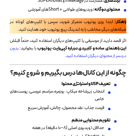
برندسازی
:
مشارکت در Il Makiage و SUPERnovas
محتوای دوگانه:
ویدیوهای طولانی + Shortهای آموزشی
راهکار
:
ابتدا روی یوتیوب متمرکز شوید، سپس با کلیپ‌های کوتاه در
شبکه‌های دیگر، مخاطب را به لندینگ پیج یوتیوب خود هدایت کنید.
اگر قصد دارید از موسیقی یا کلیپ‌های دیگران استفاده کنید، حتماً قبلش
این راهنمای ساده و کاربردی درباره کپی‌رایت یوتیوب
را بخوانید:
بدون
دردسر از محتوای دیگران استفاده کنید
.
چگونه از این کانال‌ها درس بگیریم و شروع کنیم؟
تعریف
USP
و استراتژی محتوا
انتخاب زیرشاخه میکاپ: روزمره، مراسم عروسی، پوست‌های
خاص
فرمت جذاب: نقد محصول، چالش، آموزش سریع
تقویم محتوایی منظم
حداقل ۱ ویدیوی اصلی (۸–۱۰ دقیقه) در هفته