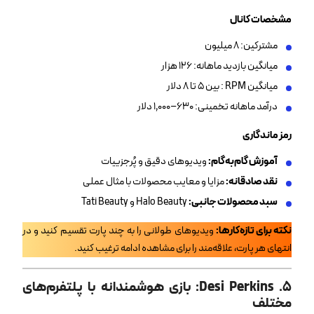
مشخصات کانال
مشترکین: ۸ میلیون
میانگین بازدید ماهانه: ۱۲۶ هزار
میانگین RPM : بین ۵ تا ۸ دلار
درآمد ماهانه تخمینی: ۶۳۰–۱٬۰۰۰ دلار
رمز ماندگاری
آموزش گام‌به‌گام
:
ویدیوهای دقیق و پُرجزییات
نقد صادقانه
:
مزایا و معایب محصولات با مثال عملی
سبد محصولات جانبی
:
Halo Beauty و Tati Beauty
نکته برای تازه‌کارها
:
ویدیوهای طولانی را به چند پارت تقسیم کنید و در
انتهای هر پارت، علاقه‌مند را برای مشاهده ادامه ترغیب کنید.
۵
. Desi Perkins:
بازی هوشمندانه با پلتفرم‌های
مختلف