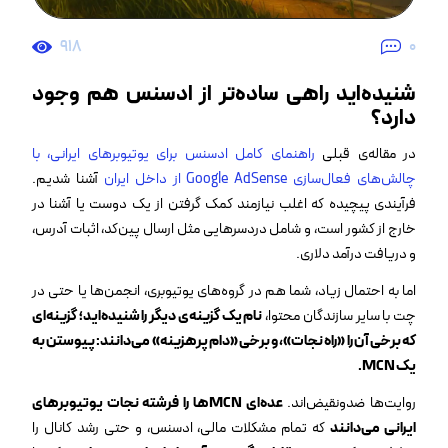
918
0
شنیده‌اید راهی ساده‌تر از ادسنس هم وجود
دارد؟
در مقاله‌ی قبلی
راهنمای کامل ادسنس برای یوتیوبرهای ایرانی، با
چالش‌های فعال‌سازی Google AdSense از داخل ایران
آشنا شدیم.
فرآیندی پیچیده که اغلب نیازمند کمک‌ گرفتن از یک دوست یا آشنا در
خارج از کشور است، و شامل دردسرهایی مثل ارسال پین‌کد، اثبات آدرس،
و دریافت درآمد دلاری.
اما به احتمال زیاد، شما هم در گروه‌های یوتیوبری، انجمن‌ها یا حتی در
چت‌ با سایر سازندگان محتوا،
نام یک گزینه‌ی دیگر را شنیده‌اید؛ گزینه‌ای
که برخی آن را «راه نجات»، و برخی «دام پرهزینه» می‌دانند: پیوستن به
یک MCN.
روایت‌ها ضدونقیض‌اند.
عده‌ای MCNها را فرشته نجات یوتیوبرهای
ایرانی می‌دانند
که تمام مشکلات مالی، ادسنس، و حتی رشد کانال را