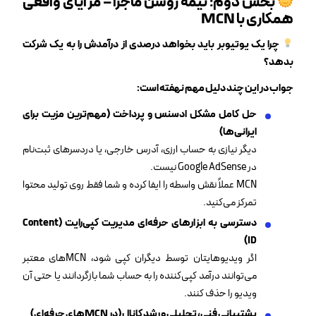
بخش دوم: نیمه روشن ماجرا – مزایای واقعی
همکاری با
MCN
چرا یک یوتیوبر باید بخواهد درصدی از درآمدش را به یک شرکت
بدهد؟
جواب در این چند دلیل مهم نهفته است
:
حل کامل مشکل ادسنس و پرداخت (مهم‌ترین مزیت برای
ایرانی‌ها)
دیگر نیازی به حساب ارزی، آدرس خارجی، یا دردسرهای ثبت‌نام
در Google AdSense نیست.
MCN عملاً نقش واسطه را ایفا کرده و شما فقط روی تولید محتوا
تمرکز می‌کنید.
دسترسی به ابزارهای حرفه‌ای مدیریت کپی‌رایت (Content
ID)
اگر ویدیوهایتان توسط دیگران کپی شود، MCNهای معتبر
می‌توانند درآمد کپی‌کننده را به حساب شما بازگردانند یا حتی آن
ویدیو را حذف کنند.
پشتیبانی فنی، تحلیلی و رشد کانال (در MCNهای حرفه‌ای)