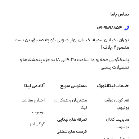
تماس باما
021-91098854
تهران، خیابان سمیه، خیابان بهار جنوبی، کوچه صدیق، بن بست
منصور 2، پلاک 1
پاسخگویی همه روزه از ساعت 9:30 الی 18 به جزء پنجشنه‌ها و
تعطیلات رسمی
خدمات لیکانتورک
دسترسی سریع
آکادمی لیکا
نقد کردن درآمد
مشتریان و همکاران
اخبار و مقالات
یوتیوب
لیکا
یوتیوب
مدیریت کانال
تعرفه های لیکایی
گوگل ادز
یوتیوب
فرصت های شغلی