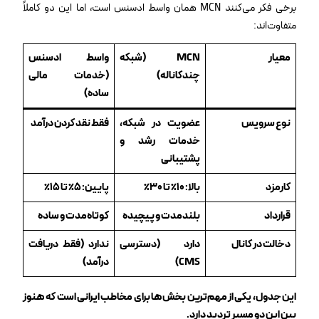
برخی فکر می‌کنند MCN همان واسط ادسنس است، اما این دو کاملاً
متفاوت‌اند:
معیار
MCN (
شبکه
واسط ادسنس
چندکاناله
)
(خدمات مالی
ساده)
نوع سرویس
عضویت در شبکه،
فقط نقد کردن درآمد
خدمات رشد و
پشتیبانی
کارمزد
بالا: ۱۰٪ تا ۳۰٪
پایین:
۵٪
تا
۱۵٪
قرارداد
بلندمدت و پیچیده
کوتاه‌مدت و ساده
دخالت در کانال
دارد
(
دسترسی
ندارد (فقط دریافت
CMS)
درآمد)
این جدول، یکی از مهم‌ترین بخش‌ها برای مخاطب ایرانی است که هنوز
بین این دو مسیر تردید دارد
.