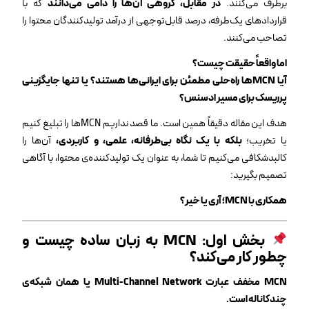
برطرف می‌کنند.
در مقابل، گروهی آن‌ها را دامی می‌دانند
که با
قراردادهای یک‌طرفه، درصد قابل‌توجهی از درآمد تولیدکنندگان محتوا را
تصاحب می‌کنند.
اما واقعاً حقیقت چیست؟
آیا
MCN
ها راه‌حلی مطمئن برای ایرانی‌ها هستند؟ یا تنها جایگزینی
پرریسک برای مسیر ادسنس؟
هدف این مقاله دقیقاً همین است. ما قصد نداریم MCNها را تبلیغ کنیم
یا تخریب؛
بلکه با یک نگاه بی‌طرفانه، علمی، و کاربردی،
آن‌ها را
کالبدشکافی می‌کنیم تا شما، به عنوان یک تولیدکننده‌ی محتوا، با آگاهی
تصمیم بگیرید:
همکاری با
MCN
؛ آری یا خیر؟
بخش اول
: MCN
به زبان ساده چیست و
چطور کار می‌کند؟
MCN مخفف عبارت Multi-Channel Network یا همان شبکه‌ی
چندکاناله است.