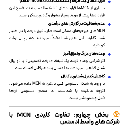
قراردادهای یک‌طرفه و بلندمدت (Lock-in Contracts)
بسیاری از MCNها قراردادهای ۱ تا ۵ ساله می‌بندند. فسخ این
قراردادها پیش از موعد بسیار دشوار و گاه غیرممکن است.
عدم شفافیت در گزارش‌های درآمدی
MCNهای غیرحرفه‌ای ممکن است آمار دقیق درآمد را در اختیار
شما نگذارند. این یعنی شما دقیقاً نمی‌دانید چقدر پول تولید
کرده‌اید.
وعده‌های بزرگ و اغراق‌آمیز
اگر شرکتی وعده «رشد یک‌شبه»، «درآمد تضمینی» یا «وایرال
شدن قطعی» می‌دهد، به احتمال زیاد غیرقابل اعتماد است.
کاهش کنترل شما روی کانال
با ورود به شبکه، دسترسی فنی بالاتری به MCN داده می‌شود.
اگرچه مالکیت با شماست، اما سطح دسترسی آن‌ها
قابل‌چشم‌پوشی نیست.
بخش چهارم: تفاوت کلیدی
MCN
با
شرکت‌های واسط ادسنس