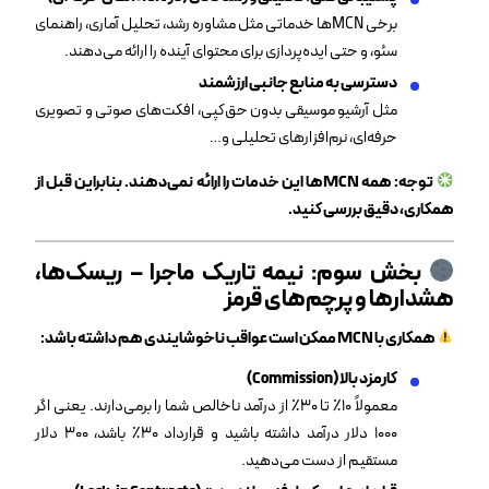
برخی MCNها خدماتی مثل مشاوره رشد، تحلیل آماری، راهنمای
سئو، و حتی ایده‌پردازی برای محتوای آینده را ارائه می‌دهند.
دسترسی به منابع جانبی ارزشمند
مثل آرشیو موسیقی بدون حق‌کپی، افکت‌های صوتی و تصویری
حرفه‌ای، نرم‌افزارهای تحلیلی و…
توجه: همه
MCN
ها این خدمات را ارائه نمی‌دهند. بنابراین قبل از
همکاری، دقیق بررسی کنید
.
بخش سوم: نیمه تاریک ماجرا – ریسک‌ها،
هشدارها و پرچم‌های قرمز
همکاری با
MCN
ممکن است عواقب ناخوشایندی هم داشته باشد
:
کارمزد بالا (Commission)
معمولاً ۱۰٪ تا ۳۰٪ از درآمد ناخالص شما را برمی‌دارند. یعنی اگر
۱۰۰۰ دلار درآمد داشته باشید و قرارداد ۳۰٪ باشد، ۳۰۰ دلار
مستقیم از دست می‌دهید.